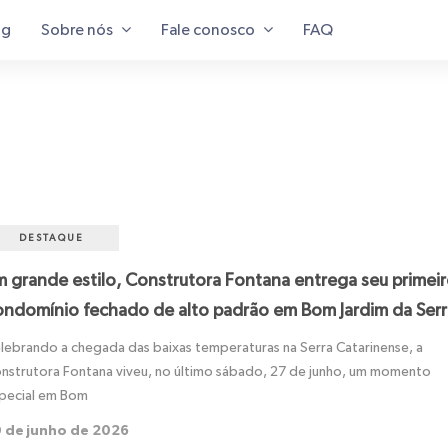
og
Sobre nós
Fale conosco
FAQ
DESTAQUE
m grande estilo, Construtora Fontana entrega seu primei
ondomínio fechado de alto padrão em Bom Jardim da Serr
lebrando a chegada das baixas temperaturas na Serra Catarinense, a
nstrutora Fontana viveu, no último sábado, 27 de junho, um momento
pecial em Bom
 de junho de 2026