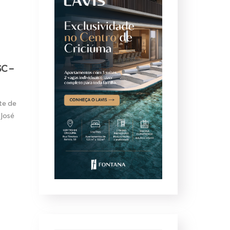
SC –
nte de
 José