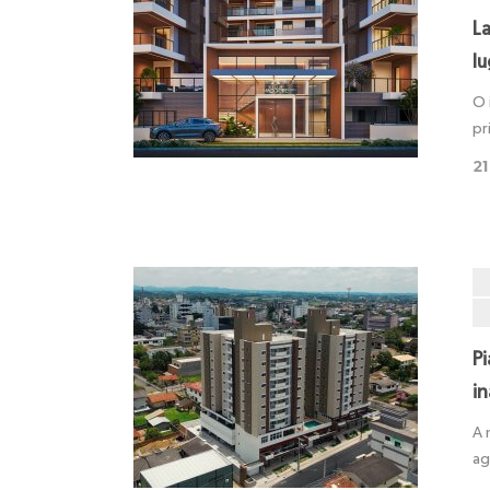
L
lu
O 
pr
21
P
in
A 
ag