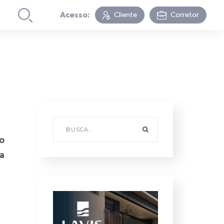
Acesso:
Cliente
Corretor
ro
a