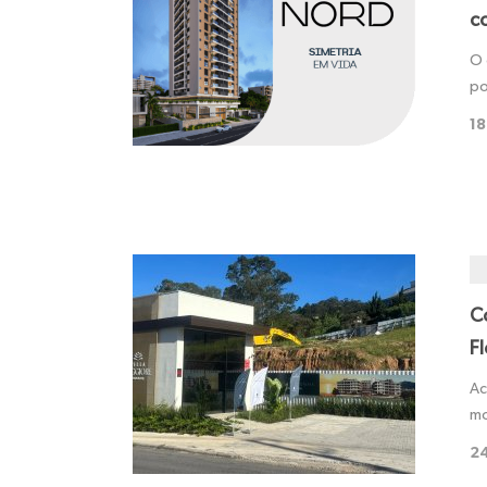
co
O 
po
18
C
Fl
Ac
mo
24