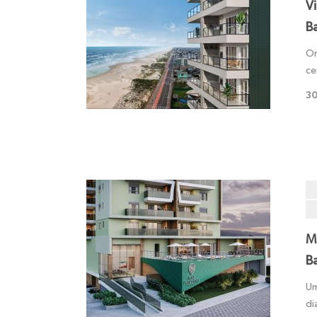
V
B
On
ce
30
M
B
Um
di