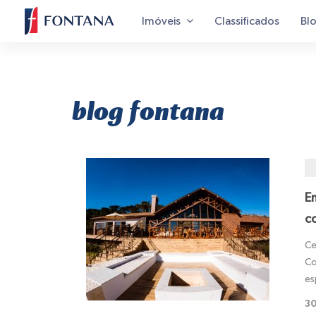
Imóveis
Classificados
Bl
blog fontana
E
c
Ce
Co
es
30