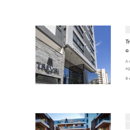
Tr
o
A 
ag
6 