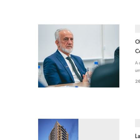
O
C
A 
um
26
La