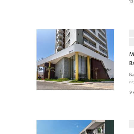
13
M
B
Na
ca
9