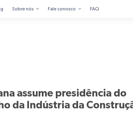
og
Sobre nós
Fale conosco
FAQ
tana assume presidência do
ho da Indústria da Construç