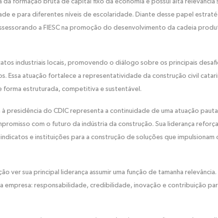
a da formação bruta de capital fixo da economia e possui alta relevância s
 e para diferentes níveis de escolaridade. Diante desse papel estraté
assessorando a FIESC na promoção do desenvolvimento da cadeia produ
tos industriais locais, promovendo o diálogo sobre os principais desaf
. Essa atuação fortalece a representatividade da construção civil catar
 forma estruturada, competitiva e sustentável.
a à presidência do CDIC representa a continuidade de uma atuação paut
romisso com o futuro da indústria da construção. Sua liderança reforça
sindicatos e instituições para a construção de soluções que impulsionam 
ão ver sua principal liderança assumir uma função de tamanha relevância.
da empresa: responsabilidade, credibilidade, inovação e contribuição pa