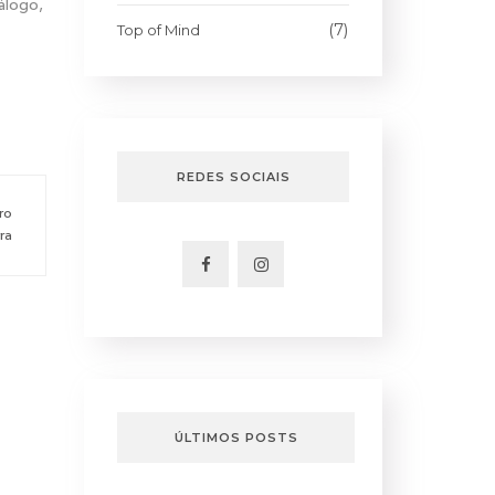
álogo,
(7)
Top of Mind
REDES SOCIAIS
ro
ra
ÚLTIMOS POSTS