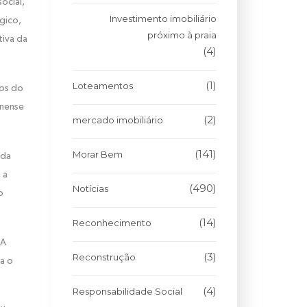
ocial,
Investimento imobiliário
gico,
próximo à praia
tiva da
(4)
(1)
Loteamentos
ios do
inense
(2)
mercado imobiliário
(141)
Morar Bem
ada
 a
(490)
Notícias
o
(14)
Reconhecimento
 A
(3)
Reconstrução
ra o
(4)
Responsabilidade Social