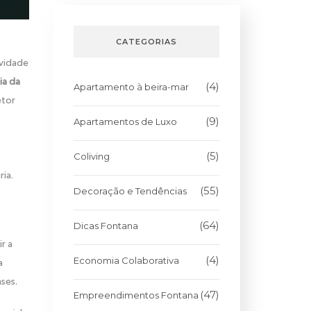
CATEGORIAS
ividade
ia da
(4)
Apartamento à beira-mar
etor
(9)
Apartamentos de Luxo
(5)
Coliving
ria.
(55)
Decoração e Tendências
(64)
Dicas Fontana
r a
(4)
Economia Colaborativa
a
ses.
(47)
Empreendimentos Fontana