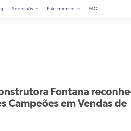
og
Sobre nós
Fale conosco
FAQ
onstrutora Fontana reconhe
ores Campeões em Vendas de