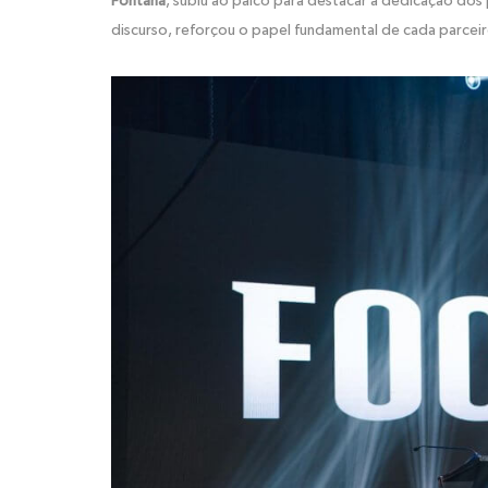
Fontana
, subiu ao palco para destacar a dedicação dos 
discurso, reforçou o papel fundamental de cada parcei